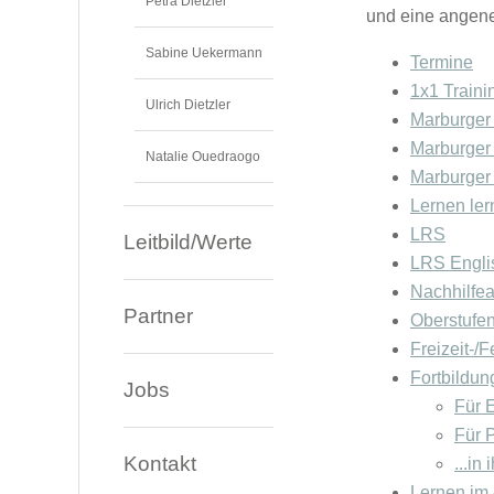
Petra Dietzler
und eine angen
Sabine Uekermann
Termine
1x1 Traini
Ulrich Dietzler
Marburger 
Marburger 
Natalie Ouedraogo
Marburger 
Lernen le
LRS
Leitbild/Werte
LRS Engli
Nachhilfe
Partner
Oberstufe
Freizeit-/
Fortbildu
Jobs
Für E
Für 
Kontakt
...in
Lernen im 