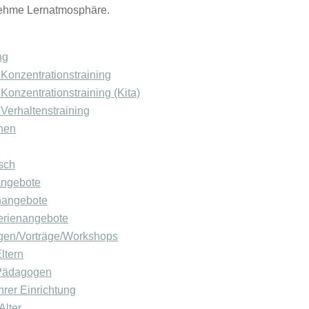
ehme Lernatmosphäre.
ng
Konzentrationstraining
Konzentrationstraining (Kita)
Verhaltenstraining
rnen
sch
angebote
nangebote
Ferienangebote
ngen/Vorträge/Workshops
ltern
Pädagogen
 ihrer Einrichtung
Alter