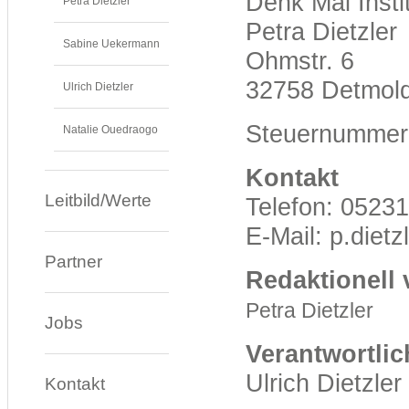
Denk Mal Instit
Petra Dietzler
Petra Dietzler
Sabine Uekermann
Ohmstr. 6
32758 Detmol
Ulrich Dietzler
Steuernummer
Natalie Ouedraogo
Kontakt
Leitbild/Werte
Telefon: 0523
E-Mail: p.diet
Partner
Redaktionell 
Petra Dietzler
Jobs
Verantwortlic
Ulrich Dietzler
Kontakt