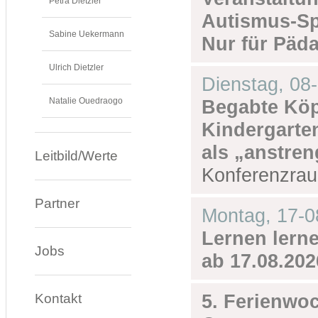
Petra Dietzler
Autismus-Sp
Sabine Uekermann
Nur für Päd
Ulrich Dietzler
Dienstag,
08
Natalie Ouedraogo
Begabte Köpf
Kindergarten
als „anstre
Leitbild/Werte
Konferenzra
Partner
Montag,
17-0
Lernen lernen
Jobs
ab 17.08.202
Kontakt
5. Ferienwo