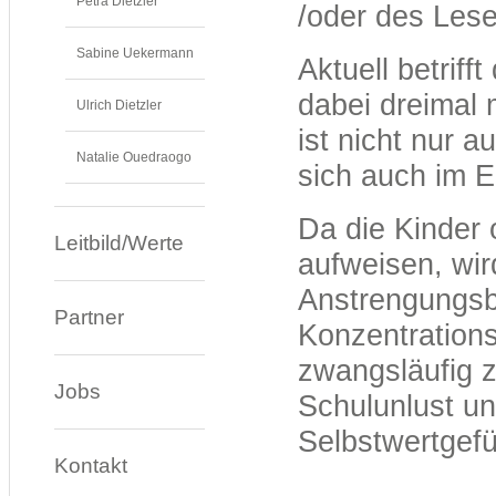
Petra Dietzler
/oder des Les
Sabine Uekermann
Aktuell betriff
dabei dreimal
Ulrich Dietzler
ist nicht nur a
Natalie Ouedraogo
sich auch im E
Da die Kinder 
Leitbild/Werte
aufweisen, wi
Anstrengungsbe
Partner
Konzentration
zwangsläufig z
Jobs
Schulunlust un
Selbstwertgefü
Kontakt